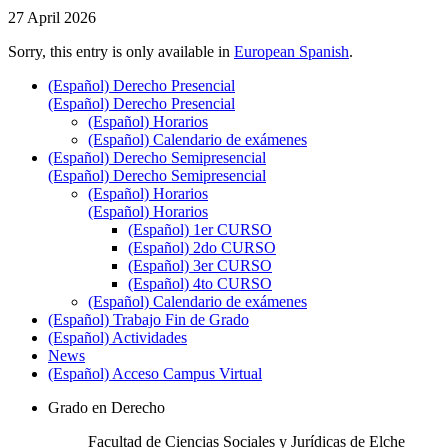
27 April 2026
Sorry, this entry is only available in
European Spanish
.
(Español) Derecho Presencial
(Español) Derecho Presencial
(Español) Horarios
(Español) Calendario de exámenes
(Español) Derecho Semipresencial
(Español) Derecho Semipresencial
(Español) Horarios
(Español) Horarios
(Español) 1er CURSO
(Español) 2do CURSO
(Español) 3er CURSO
(Español) 4to CURSO
(Español) Calendario de exámenes
(Español) Trabajo Fin de Grado
(Español) Actividades
News
(Español) Acceso Campus Virtual
Grado en Derecho
Facultad de Ciencias Sociales y Jurídicas de Elche