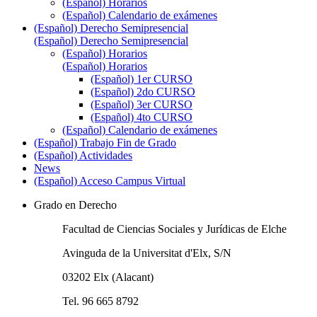
(Español) Horarios
(Español) Calendario de exámenes
(Español) Derecho Semipresencial
(Español) Derecho Semipresencial
(Español) Horarios
(Español) Horarios
(Español) 1er CURSO
(Español) 2do CURSO
(Español) 3er CURSO
(Español) 4to CURSO
(Español) Calendario de exámenes
(Español) Trabajo Fin de Grado
(Español) Actividades
News
(Español) Acceso Campus Virtual
Grado en Derecho
Facultad de Ciencias Sociales y Jurídicas de Elche
Avinguda de la Universitat d'Elx, S/N
03202 Elx (Alacant)
Tel. 96 665 8792