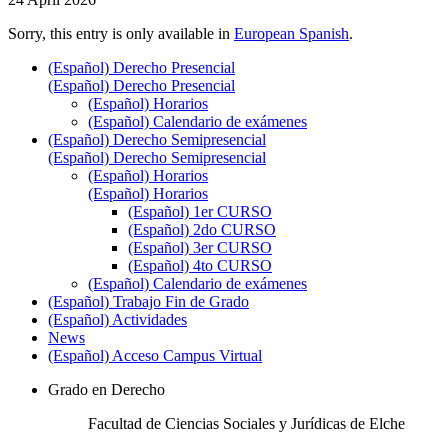
Sorry, this entry is only available in
European Spanish
.
(Español) Derecho Presencial
(Español) Derecho Presencial
(Español) Horarios
(Español) Calendario de exámenes
(Español) Derecho Semipresencial
(Español) Derecho Semipresencial
(Español) Horarios
(Español) Horarios
(Español) 1er CURSO
(Español) 2do CURSO
(Español) 3er CURSO
(Español) 4to CURSO
(Español) Calendario de exámenes
(Español) Trabajo Fin de Grado
(Español) Actividades
News
(Español) Acceso Campus Virtual
Grado en Derecho
Facultad de Ciencias Sociales y Jurídicas de Elche