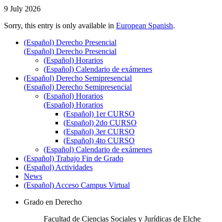
9 July 2026
Sorry, this entry is only available in
European Spanish
.
(Español) Derecho Presencial
(Español) Derecho Presencial
(Español) Horarios
(Español) Calendario de exámenes
(Español) Derecho Semipresencial
(Español) Derecho Semipresencial
(Español) Horarios
(Español) Horarios
(Español) 1er CURSO
(Español) 2do CURSO
(Español) 3er CURSO
(Español) 4to CURSO
(Español) Calendario de exámenes
(Español) Trabajo Fin de Grado
(Español) Actividades
News
(Español) Acceso Campus Virtual
Grado en Derecho
Facultad de Ciencias Sociales y Jurídicas de Elche