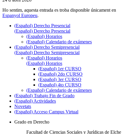
Ho sentim, aquesta entrada es troba disponible únicament en
Espanyol Europeu
.
(Español) Derecho Presencial
(Español) Derecho Presencial
(Español) Horarios
(Español) Calendario de exámenes
(Español) Derecho Semipresencial
(Español) Derecho Semipresencial
(Español) Horarios
(Español) Horarios
(Español) 1er CURSO
(Español) 2do CURSO
(Español) 3er CURSO
(Español) 4to CURSO
(Español) Calendario de exámenes
(Español) Trabajo Fin de Grado
(Español) Actividades
Novetats
(Español) Acceso Campus Virtual
Grado en Derecho
Facultad de Ciencias Sociales y Jurídicas de Elche