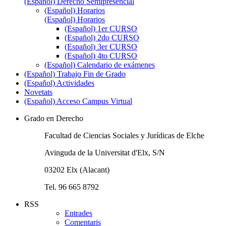
(Español) Derecho Semipresencial
(Español) Horarios
(Español) Horarios
(Español) 1er CURSO
(Español) 2do CURSO
(Español) 3er CURSO
(Español) 4to CURSO
(Español) Calendario de exámenes
(Español) Trabajo Fin de Grado
(Español) Actividades
Novetats
(Español) Acceso Campus Virtual
Grado en Derecho
Facultad de Ciencias Sociales y Jurídicas de Elche
Avinguda de la Universitat d'Elx, S/N
03202 Elx (Alacant)
Tel. 96 665 8792
RSS
Entrades
Comentaris