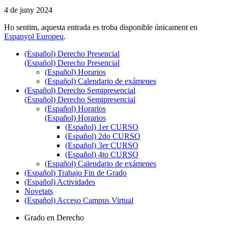
4 de juny 2024
Ho sentim, aquesta entrada es troba disponible únicament en
Espanyol Europeu
.
(Español) Derecho Presencial
(Español) Derecho Presencial
(Español) Horarios
(Español) Calendario de exámenes
(Español) Derecho Semipresencial
(Español) Derecho Semipresencial
(Español) Horarios
(Español) Horarios
(Español) 1er CURSO
(Español) 2do CURSO
(Español) 3er CURSO
(Español) 4to CURSO
(Español) Calendario de exámenes
(Español) Trabajo Fin de Grado
(Español) Actividades
Novetats
(Español) Acceso Campus Virtual
Grado en Derecho